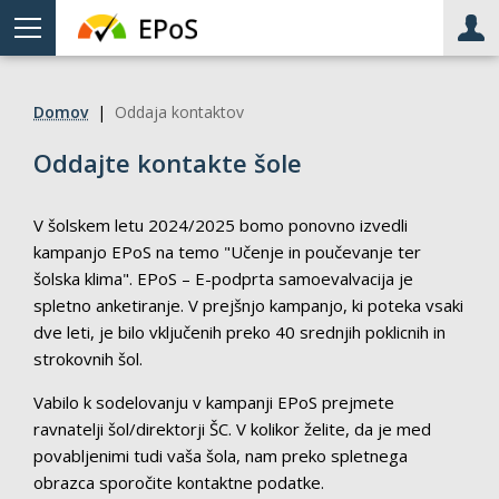
Meni
Upo
Domov
|
Oddaja kontaktov
Oddajte kontakte šole
V šolskem letu 2024/2025 bomo ponovno izvedli
kampanjo EPoS na temo "Učenje in poučevanje ter
šolska klima". EPoS – E-podprta samoevalvacija je
spletno anketiranje. V prejšnjo kampanjo, ki poteka vsaki
dve leti, je bilo vključenih preko 40 srednjih poklicnih in
strokovnih šol.
Vabilo k sodelovanju v kampanji EPoS prejmete
ravnatelji šol/direktorji ŠC. V kolikor želite, da je med
povabljenimi tudi vaša šola, nam preko spletnega
obrazca sporočite kontaktne podatke.