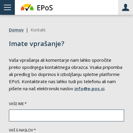
Meni
Upo
Domov
|
Kontakt
Imate vprašanje?
Vaša vprašanja ali komentarje nam lahko sporočite
preko spodnjega kontaktnega obrazca. Vsaka pripomba
ali predlog bo doprinos k izboljšanju spletne platforme
EPoS. Kontaktirate nas lahko tudi po telefonu ali nam
pišete na naš elektronski naslov
info@e‑pos.si
.
VAŠE IME *
VAŠ E-NASLOV *