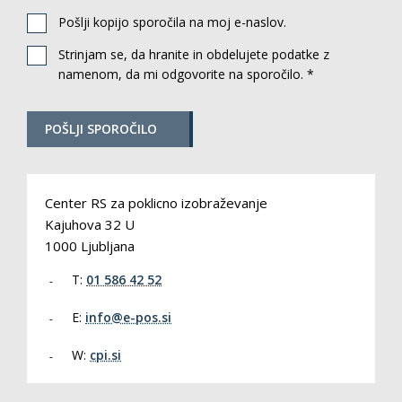
Pošlji kopijo sporočila na moj e-naslov.
Strinjam se, da hranite in obdelujete podatke z
namenom, da mi odgovorite na sporočilo. *
POŠLJI SPOROČILO
Center RS za poklicno izobraževanje
Kajuhova 32 U
1000 Ljubljana
T:
01 586 42 52
E:
info@e-pos.si
W:
cpi.si