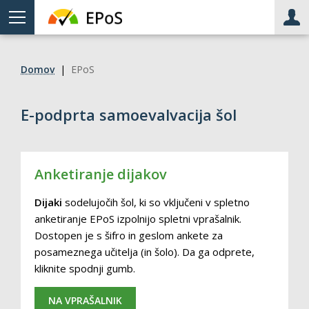
Meni
Upo
Domov
|
EPoS
E-podprta samoevalvacija šol
Anketiranje dijakov
Dijaki
sodelujočih šol, ki so vključeni v spletno
anketiranje EPoS izpolnijo spletni vprašalnik.
Dostopen je s šifro in geslom ankete za
posameznega učitelja (in šolo). Da ga odprete,
kliknite spodnji gumb.
NA VPRAŠALNIK