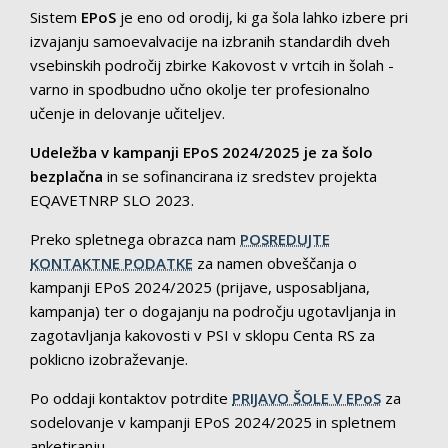
Sistem
EPoS
je eno od orodij, ki ga šola lahko izbere pri
izvajanju samoevalvacije na izbranih standardih dveh
vsebinskih področij zbirke Kakovost v vrtcih in šolah -
varno in spodbudno učno okolje ter profesionalno
učenje in delovanje učiteljev.
Udeležba v kampanji EPoS 2024/2025 je za šolo
bezplačna
in se sofinancirana iz sredstev projekta
EQAVETNRP SLO 2023.
Preko spletnega obrazca nam
POSREDUJTE
KONTAKTNE PODATKE
za namen obveščanja o
kampanji EPoS 2024/2025 (prijave, usposabljana,
kampanja) ter o dogajanju na področju ugotavljanja in
zagotavljanja kakovosti v PSI v sklopu Centa RS za
poklicno izobraževanje.
Po oddaji kontaktov potrdite
PRIJAVO ŠOLE V EPoS
za
sodelovanje v kampanji EPoS 2024/2025 in spletnem
anketiranju.